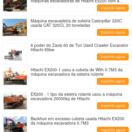
máquinas escavadoras de Hitachi Ex200 com a
cubeta do ³ de 0.7m
Inquérito agora
Máquina escavadeira de esteira Caterpillar 320C
usada CAT 320CL 20 toneladas
Inquérito agora
6 poder do Zaxis 60 de Ton Used Crawler Excavator
Hitachi 85kw
Inquérito agora
Hitachi EX200-1 usou a cubeta de With 0.7M3 da
máquina escavadora da esteira rolante
Inquérito agora
EX200 - 1 tipo da esteira rolante usou a máquina
escavadora 20000kg de Hitachi
Inquérito agora
Backhoe em excesso cubeta usada Hitachi EX200
da máquina escavadora 0.7M3
Inquérito agora