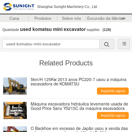
Shanghai Sunight Machinery Co., Ltd.
Casa
Produtos
Sobre nós
Excursão da fábrica
>>
used komatsu mini excavator
Qualidade
supplier.
(128)
Related Products
5km/H 125Kw 2013 anos PC220-7 usou a máquina
escavadora de KOMATSU
Inquérito agora
Máquina escavadora hidráulica levemente usada de
Good Price Sany YS215C da máquina escavadora
Inquérito agora
O Backhoe em excesso de Japão usou a venda das