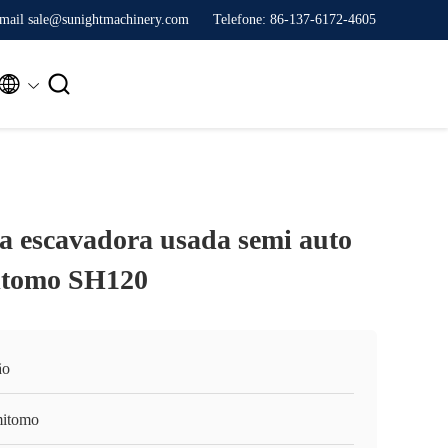
mail sale@sunightmachinery.com
Telefone: 86-137-6172-4605


 escavadora usada semi auto
itomo SH120
ão
itomo