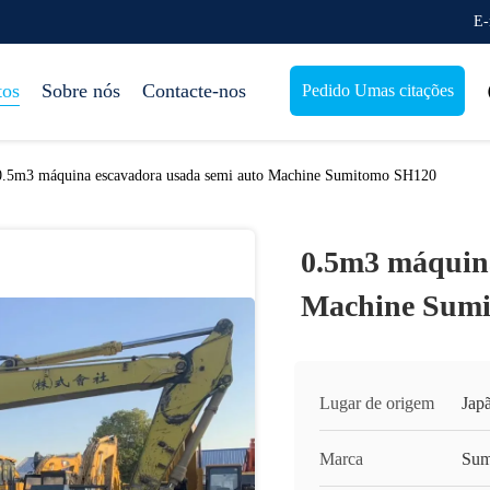
E-
tos
Sobre nós
Contacte-nos
Pedido Umas citações
0.5m3 máquina escavadora usada semi auto Machine Sumitomo SH120
0.5m3 máquina
Machine Sum
Lugar de origem
Jap
Marca
Sum