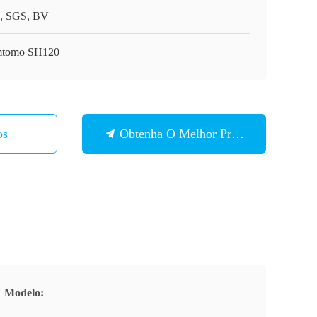
, SGS, BV
tomo SH120
os
Obtenha O Melhor Preço
Modelo: