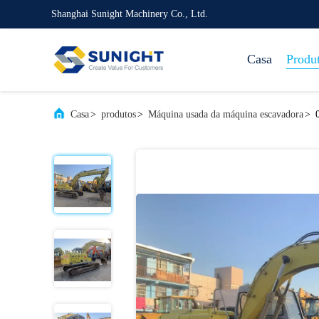
Shanghai Sunight Machinery Co., Ltd.
Casa
Produ
Casa
>
produtos
>
Máquina usada da máquina escavadora
>