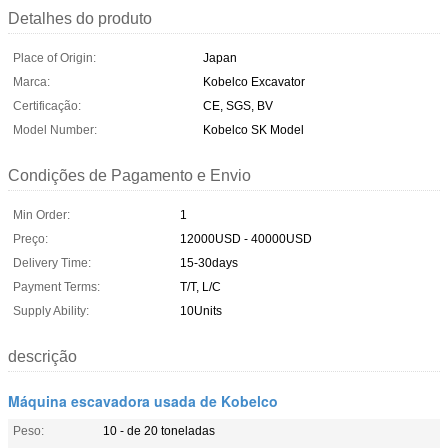
Detalhes do produto
Place of Origin:
Japan
Marca:
Kobelco Excavator
Certificação:
CE, SGS, BV
Model Number:
Kobelco SK Model
Condições de Pagamento e Envio
Min Order:
1
Preço:
12000USD - 40000USD
Delivery Time:
15-30days
Payment Terms:
T/T, L/C
Supply Ability:
10Units
descrição
Máquina escavadora usada de Kobelco
Peso:
10 - de 20 toneladas