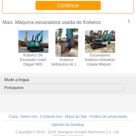
Continue
Máquina escavadora usada de Kobelco
Mais
adora
Kobelco SK
Excavadora
Excavadora
Excava
o Usada
Excavator Used
Kobelco
Kobelco Industrial
Kobelco
l Crawler
Digger 800-
Hidráulica de 10 a
Usada Máquina
SK200-3 
co 800 -
2000H Horas
20 toneladas
Pesada Container
SK2
 Horas
Original do Japão
Usada 7-10 dias
Japão 800 -
Entrega
2000H
Mude a língua
Portuguese
Casa
|
Sobre nós
|
Contacte-nos
|
Mapa do Site
|
Política de privacidade
Opinião do Desktop
Copyright © 2019 - 2026 Shanghai Sunight Machinery Co., Ltd..